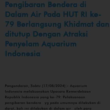
Pengibaran Bendera di
Dalam Air Pada HUT RI ke-
79 Berlangsung Khidmat dan
ditutup Dengan Atraksi
Penyelam Aquarium
Indonesia
Pangandaran, Sabtu (17/08/2024) – Aquarium
Indonesia melaksanakan Upacara Kemerdekaan
Republik Indonesia yang ke-79. Pelaksanaan
pengibaran bendera yg pada umumnya dilakukan di
darat, kali ini dilakukan di dalam air oleh para