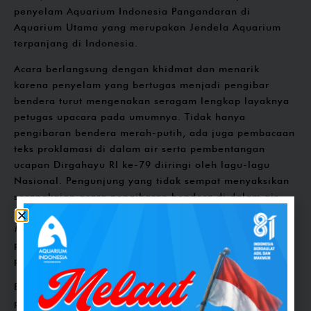
penyelam Aquarium Indonesia Pangandaran di
Aquarium Utama yang merupakan Jendela Aquarium
terpanjang di Indonesia.
Acara berlangsung dengan khidmat dan menarik
karena penyelam yang bertugas menjadi pengibar
bendera turut mengenakan seragam lengkap layaknya
petugas upacara pada umumnya. Tidak hanya
pengibaran bendera merah-putih, ada juga pembacaan
teks proklamasi di dalam air serta pembentangan
ucapan Dirgahayu RI ke-79 diiringi oleh lagu-lagu
Nasional. Pengunjung yang tidak sempat menyaksikan
serangkaian acara pengibaran bendera di dalam air
tidak lantas berkecil hati, karena masih ada atraksi
feeding show
yang dilakukan setelahnya. Kemudian
pelaksanaan acara penurunan bendera Merah Putih
pada 14.00 WIB.
Berbagai pengalaman seru dan unik menjadi
pelengkap momen kemerdekaan yang dirasakan