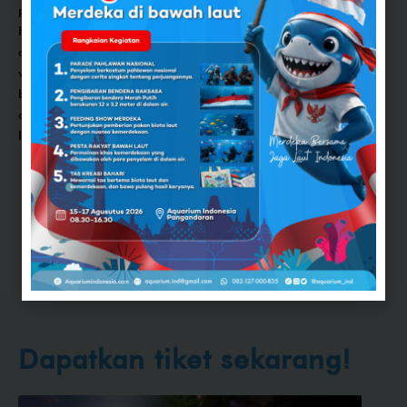
pengunjung di Aquarium Indonesia Pangandaran pada
HUT RI ke-79. Mulai dari
aquarium yang telah
didekorasi dengan tema Kemerdekaan hingga menjadi
visual yang menarik untuk berswafoto, dan terdapat
beberapa quiz yang dibawakan oleh
Education Guide
dengan hadiah berupa
merchandise
Aquarium
Indonesia Pangandaran.
Dapatkan tiket sekarang!