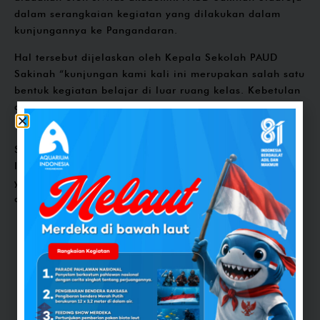
dalam serangkaian kegiatan yang dilakukan dalam
kunjungannya ke Pangandaran.
Hal tersebut dijelaskan oleh Kepala Sekolah PAUD
Sakinah “kunjungan kami kali ini merupakan salah satu
bentuk kegiatan belajar di luar ruang kelas. Kebetulan
di Pangandaran ada beberapa tempat wisata yang
mendukung kegiatan belajar bagi anak-anak”.
Sudah menjadi rahasia umum bahwa Aquarium
Indonesia menjadi salah satu tempat wisata edukasi
yang menjadi andalan para guru untuk membawa anak
didiknya dalam mengenali dan mengamati biota laut.