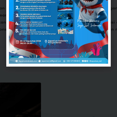
an laut yang sangat digemari, lobster ternyata mengan
anusia apabila dikonsumsi terlalu banyak
kan melalui proses yang dikenal sebagai bioakumulasi
gonsumsi ikan dengan kadar merkuri lebih rendah dan 