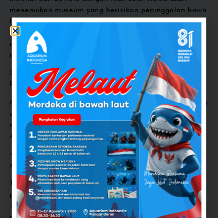
menemukan museum yang berisikan peninggalan bawa
laut pada zaman dahulu di museum Ibu Rempah.
Penataan cahaya dan benda-benda yang estetik dapat
menjadi tempat berswafoto yang estetik buat
mengabadikan momen liburan.
3. Merasakan Sensasi Dunia Bawah Laut di VR (Virtual
Realty)
Menjadi salah satu wahana paling digemari, kamu juga
dapat merasakan sensasi dunia bawah laut yang
diwujudkan dalam ruang Virtual Reality yang ada di
Aquarium Indonesia.
4. Menyaksikan Atraksi Feeding Show di Jendela
Aquarium Terbesar se-Indonesia
Tidak lengkap rasanya kalo ga menyaksikan
pertunjukan Feeding Show, kamu bisa datang pada jam
11.00 WIB atau 15.00 WIB untuk menyaksikan atraksi
penyelam memberikan pakan secara langsung yang