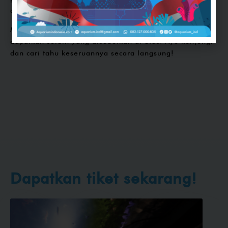
dipandu oleh dua orang presenter.
Masih banyak lagi pengalaman yang akan kamu
dapatkan selain yang disebutkan di atas. Ayo kunjungi
dan cari tahu keseruannya secara langsung!
Dapatkan tiket sekarang!